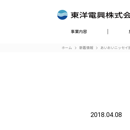
事業内容
ホーム
新着情報
あいおいニッセイ
2018.04.08
ed
/home/r7302932/public_html/toyodenko.co.jp/wp-
on
y
content/themes/toyodenko/single.php
lin