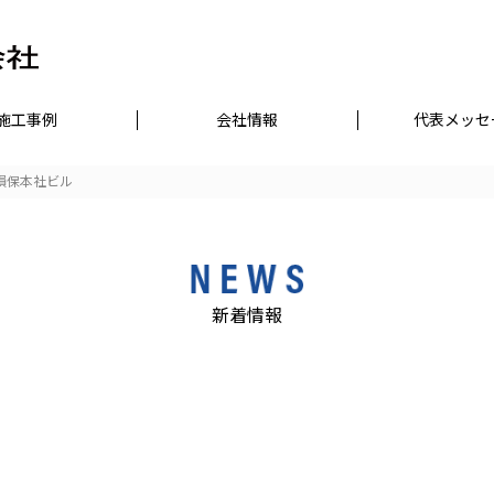
施工事例
会社情報
代表メッセ
損保本社ビル
新着情報
:
Attempt
to read
/home/r7302932/public_html/toyode
33
Warning
property
e
content/themes/toyodenko/single.p
"name"
on null