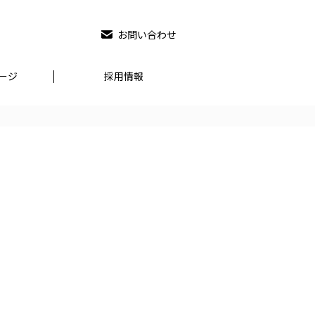
お問い合わせ
ージ
採用情報
nko.co.jp/wp-
on
33
hp
line