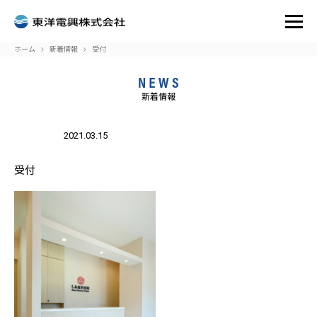
ホーム
新着情報
受付
新着情報
:
Attempt
to read
2021.03.15
blic_html/toyodenko.co.jp/wp-
on
/home/r7302932/public_html
33
Warning
property
oyodenko/single.php
line
content/themes/toyodenko/s
"name"
on null
in
受付