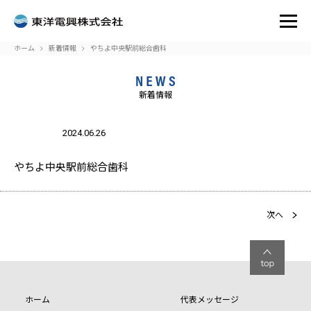
ホーム
新着情報
やちよ中央駅前総合歯科
新着情報
:
Attempt
to read
2024.06.26
blic_html/toyodenko.co.jp/wp-
on
/home/r7302932/public_html
33
Warning
property
oyodenko/single.php
line
content/themes/toyodenko/s
"name"
on null
in
やちよ中央駅前総合歯科
次へ
ホーム
代表メッセージ