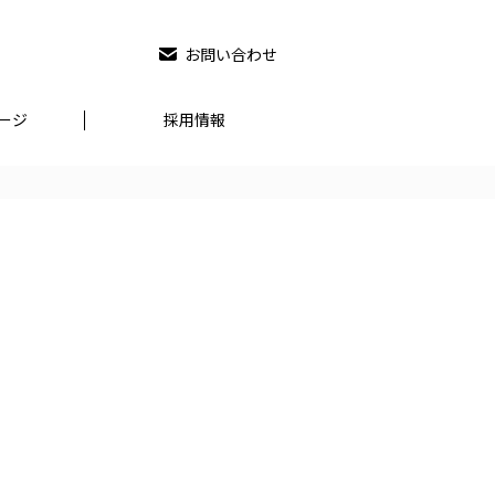
お問い合わせ
ージ
採用情報
nko.co.jp/wp-
on
33
hp
line