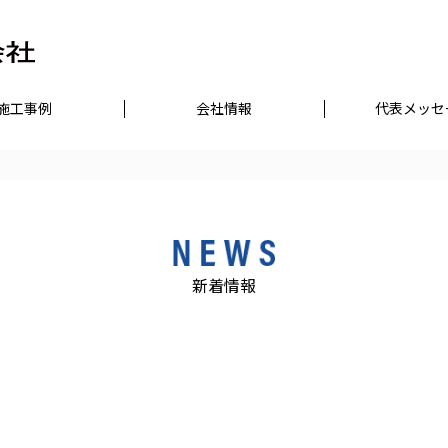
施工事例
会社情報
代表メッセ
新着情報
:
Attempt
to read
/home/r7302932/public_html/toyode
33
Warning
property
e
content/themes/toyodenko/single.p
"name"
on null