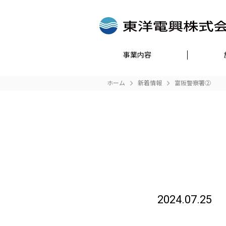
事業内容
ホーム
新着情報
富阪警察署②
2024.07.25
ed
/home/r7302932/public_html/toyodenko.co.jp/wp-
on
y
content/themes/toyodenko/single.php
lin