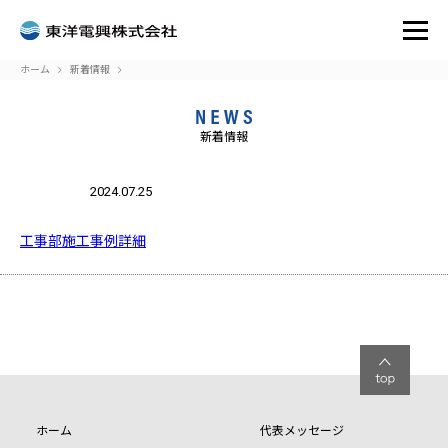
ホーム
新着情報
新着情報
:
Attempt
to read
2024.07.25
blic_html/toyodenko.co.jp/wp-
on
/home/r7302932/public_html
33
Warning
property
oyodenko/single.php
line
content/themes/toyodenko/s
"name"
on null
in
工事部施工事例詳細
ホーム
代表メッセージ