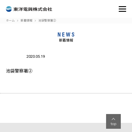
ホーム
新着情報
池袋警察署②
新着情報
:
Attempt
to read
2020.05.19
blic_html/toyodenko.co.jp/wp-
on
/home/r7302932/public_html
33
Warning
property
oyodenko/single.php
line
content/themes/toyodenko/s
"name"
on null
in
池袋警察署②