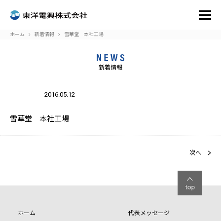
ホーム
新着情報
雪華堂 本社工場
新着情報
:
Attempt
to read
2016.05.12
blic_html/toyodenko.co.jp/wp-
on
/home/r7302932/public_html
33
Warning
property
oyodenko/single.php
line
content/themes/toyodenko/s
"name"
on null
in
雪華堂 本社工場
次へ
ホーム
代表メッセージ