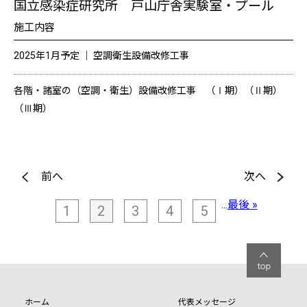
国立感染症研究所 戸山庁舎実験室・プール
施工内容
2025年1月予定 │ 空調衛生設備改修工事
各階・諸室の（空調・衛生）設備改修工事 （Ⅰ期）（Ⅱ期）
（Ⅲ期）
前へ
次へ
...
最後 »
1
2
3
4
5
ホーム
代表メッセージ